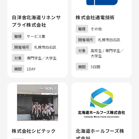
白洋舍北海道リネンサ
株式会社通電技術
プライ株式会社
職種
その他
職種
サービス業
開催場所
札幌市白石区
開催場所
札幌市白石区
対象
高校生 / 専門学生／
大学生
対象
専門学生／大学生
期間
5日間
期間
1DAY
株式会社シビテック
北海道ホールフーズ株
式会社