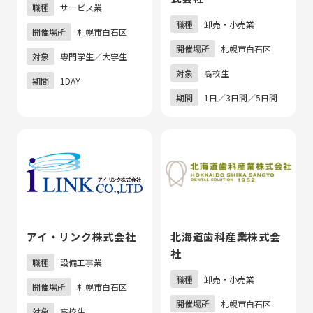
職種
サービス業
職種
卸売・小売業
開催場所
札幌市白石区
開催場所
札幌市白石区
対象
専門学生／大学生
対象
高校生
期間
1DAY
期間
1日／3日間／5日間
アイ・リンク株式会社
北海道歯科産業株式会
社
職種
設備工事業
職種
卸売・小売業
開催場所
札幌市白石区
開催場所
札幌市白石区
対象
高校生